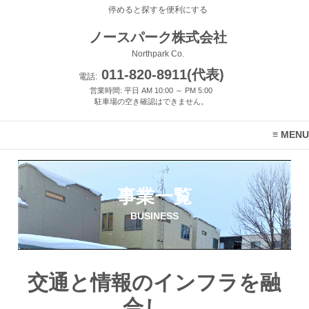
停めると探すを便利にする
ノースパーク株式会社
Northpark Co.
011-820-8911(代表)
電話:
営業時間: 平日 AM 10:00 ～ PM 5:00
駐車場の空き確認はできません。
MENU
事業一覧
BUSINESS
交通と情報のインフラを融
合し、